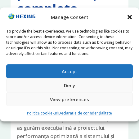
complete
Manage Consent
privind energia
To provide the best experiences, we use technologies like cookies to
solară
store and/or access device information. Consenting to these
technologies will allow us to process data such as browsing behavior
or unique IDs on this site. Not consenting or withdrawing consent, may
adversely affect certain features and functions.
Echipa noastră de experți este pregătită
să gestioneze fiecare aspect al proiectului
Accept
tău, de la planificarea și achiziția
proiectului până la suportul tehnic și
Deny
instruire. Oferim asistență completă
View preferences
pentru a simplifica parcursul companiei
tale într-un proiect de energie solară. Cu
Politică cookie-uri
Declarație de confidențialitate
un istoric dovedit și atenție la detalii,
asigurăm execuția lină a proiectului,
performanța optimizată a sistemului și