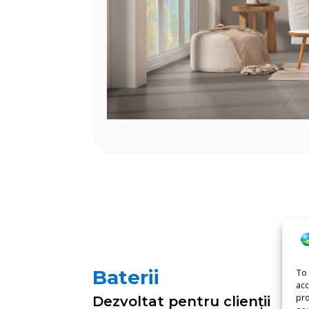
Baterii
To 
acc
pro
Dezvoltat pentru clienții