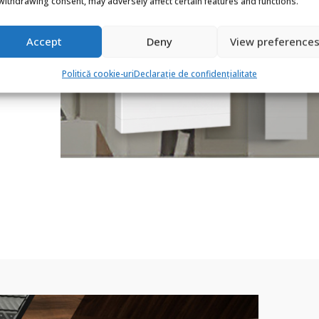
withdrawing consent, may adversely affect certain features and functions.
Accept
Deny
View preference
Politică cookie-uri
Declarație de confidențialitate