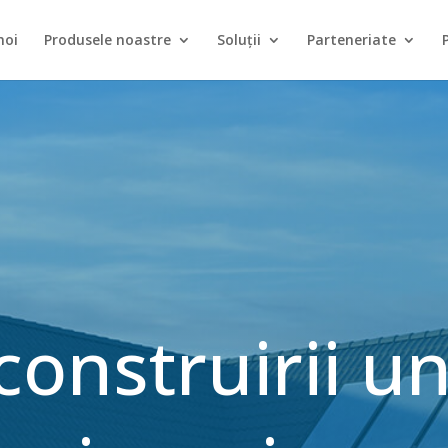
noi
Produsele noastre
Soluții
Parteneriate
construirii un