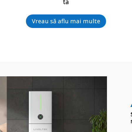
ta
Vreau să aflu mai multe