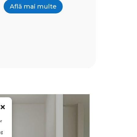
Află mai multe
or
ng