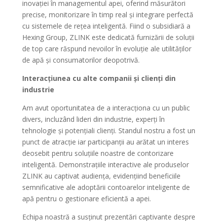
inovației în managementul apei, oferind măsurători
precise, monitorizare în timp real și integrare perfectă
cu sistemele de rețea inteligentă. Fiind o subsidiară a
Hexing Group, ZLINK este dedicată furnizării de soluții
de top care răspund nevoilor în evoluție ale utilităților
de apă și consumatorilor deopotrivă.
Interacțiunea cu alte companii și clienți din
industrie
Am avut oportunitatea de a interacționa cu un public
divers, incluzând lideri din industrie, experți în
tehnologie și potențiali clienți. Standul nostru a fost un
punct de atracție iar participanții au arătat un interes
deosebit pentru soluțiile noastre de contorizare
inteligentă. Demonstrațiile interactive ale produselor
ZLINK au captivat audiența, evidențiind beneficiile
semnificative ale adoptării contoarelor inteligente de
apă pentru o gestionare eficientă a apei.
Echipa noastră a susținut prezentări captivante despre