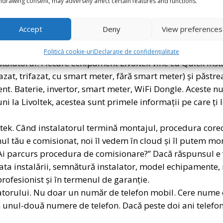
hdrawing consent, may adversely affect certain features and functions.
 instalatorului (și păstrează în siguranță) următoarele in
Accept
Deny
View preferences
instalare. Nu trebuie să fii expert. Pur și simplu fotograf
trician să repare ceva, aceste fotografii îi arată exact cum
Politică cookie-uri
Declarație de confidențialitate
alatorul. Fiecare echipament Livoltek vine cu Quick Insta
at, trifazat, cu smart meter, fără smart meter) și păstreaz
nt. Baterie, invertor, smart meter, WiFi Dongle. Aceste n
i la Livoltek, acestea sunt primele informații pe care ți 
tek. Când instalatorul termină montajul, procedura core
mul tău e comisionat, noi îl vedem în cloud și îl putem mo
: „Ai parcurs procedura de comisionare?” Dacă răspunsul e v
data instalării, semnătură instalator, model echipamente
profesionist și în termenul de garanție.
latorului. Nu doar un număr de telefon mobil. Cere num
țin unul-două numere de telefon. Dacă peste doi ani telef