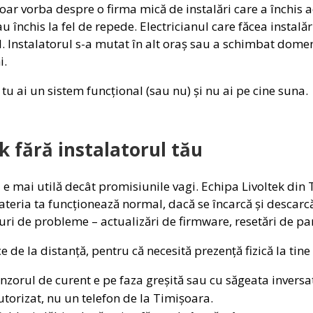
ar vorba despre o firma mică de instalări care a închis act
u închis la fel de repede. Electricianul care făcea instalăr
. Instalatorul s-a mutat în alt oraș sau a schimbat domen
i.
: tu ai un sistem funcțional (sau nu) și nu ai pe cine suna.
k fără instalatorul tău
ea e mai utilă decât promisiunile vagi. Echipa Livoltek di
teria ta funcționează normal, dacă se încarcă și descarcă
puri de probleme – actualizări de firmware, resetări de pa
 de la distanță, pentru că necesită prezență fizică la tine
orul de curent e pe faza greșită sau cu săgeata inversat
autorizat, nu un telefon de la Timișoara.