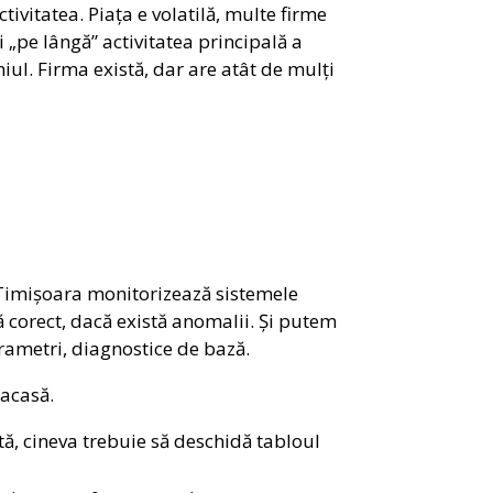
ivitatea. Piața e volatilă, multe firme
i „pe lângă” activitatea principală a
iul. Firma există, dar are atât de mulți
n Timișoara monitorizează sistemele
 corect, dacă există anomalii. Și putem
rametri, diagnostice de bază.
 acasă.
ă, cineva trebuie să deschidă tabloul