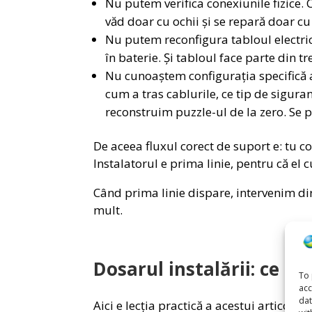
Nu putem verifica conexiunile fizice. 
văd doar cu ochii și se repară doar cu
Nu putem reconfigura tabloul electric
în baterie. Și tabloul face parte din t
Nu cunoaștem configurația specifică a 
cum a tras cablurile, ce tip de siguran
reconstruim puzzle-ul de la zero. Se 
De aceea fluxul corect de suport e: tu c
Instalatorul e prima linie, pentru că el
Când prima linie dispare, intervenim di
mult.
Dosarul instalării: ce să
To 
acc
dat
Aici e lecția practică a acestui articol. 