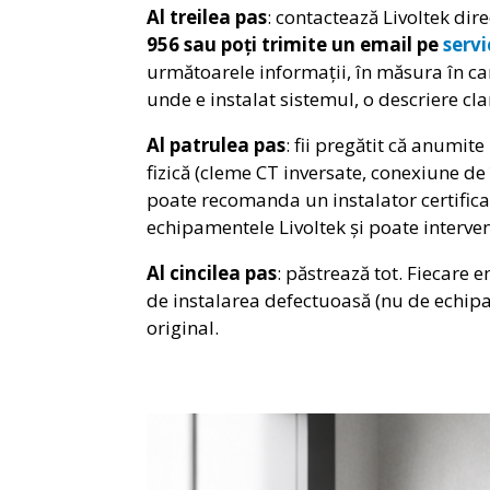
Al treilea pas
: contactează Livoltek dir
956 sau poți trimite un email pe
serv
următoarele informații, în măsura în car
unde e instalat sistemul, o descriere cla
Al patrulea pas
: fii pregătit că anumit
fizică (cleme CT inversate, conexiune de
poate recomanda un instalator certificat 
echipamentele Livoltek și poate interve
Al cincilea pas
: păstrează tot. Fiecare 
de instalarea defectuoasă (nu de echipa
original.