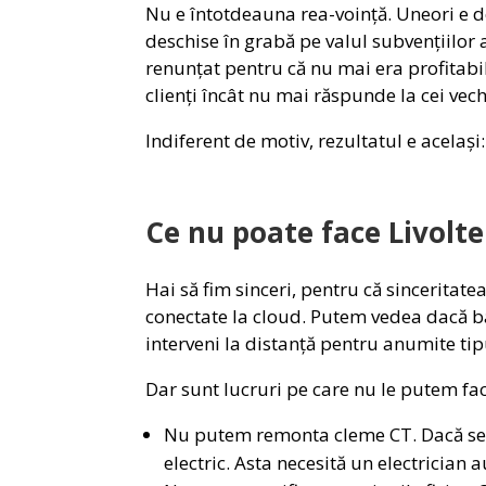
Nu e întotdeauna rea-voință. Uneori e do
deschise în grabă pe valul subvențiilor a
renunțat pentru că nu mai era profitabil
clienți încât nu mai răspunde la cei vech
Indiferent de motiv, rezultatul e același
Ce nu poate face Livolte
Hai să fim sinceri, pentru că sinceritat
conectate la cloud. Putem vedea dacă ba
interveni la distanță pentru anumite ti
Dar sunt lucruri pe care nu le putem face
Nu putem remonta cleme CT. Dacă senz
electric. Asta necesită un electrician 