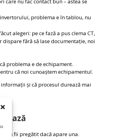
ri care nu fac contact bun – astea se
invertorului, problema e în tablou, nu
făcut alegeri: pe ce fază a pus clema CT,
or dispare fără să lase documentație, noi
 dacă problema e de echipament.
a, pentru că noi cunoaștem echipamentul.
e informații și că procesul durează mai
ontează
ss
i ca să fii pregătit dacă apare una.