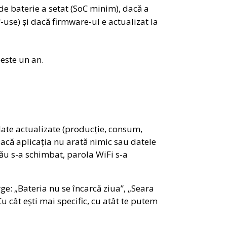
 de baterie a setat (SoC minim), dacă a
-use) și dacă firmware-ul e actualizat la
peste un an.
 date actualizate (producție, consum,
Dacă aplicația nu arată nimic sau datele
ău s-a schimbat, parola WiFi s-a
ge: „Bateria nu se încarcă ziua”, „Seara
u cât ești mai specific, cu atât te putem