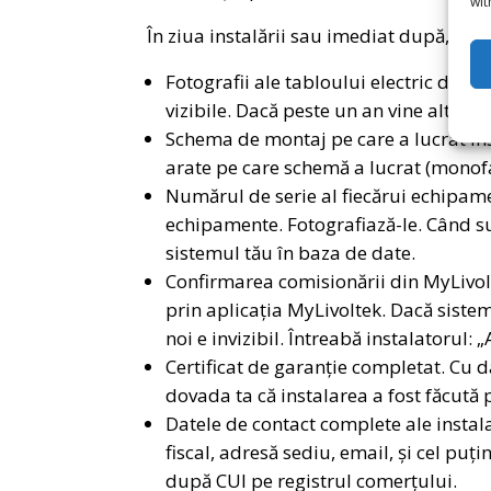
wit
În ziua instalării sau imediat după, cere
Fotografii ale tabloului electric după 
vizibile. Dacă peste un an vine alt elec
Schema de montaj pe care a lucrat inst
arate pe care schemă a lucrat (monofaz
Numărul de serie al fiecărui echipame
echipamente. Fotografiază-le. Când sun
sistemul tău în baza de date.
Confirmarea comisionării din MyLivol
prin aplicația MyLivoltek. Dacă siste
noi e invizibil. Întreabă instalatorul
Certificat de garanție completat. Cu 
dovada ta că instalarea a fost făcută 
Datele de contact complete ale insta
fiscal, adresă sediu, email, și cel pu
după CUI pe registrul comerțului.