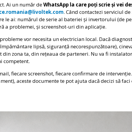
ect. Ai un număr de
WhatsApp la care poți scrie și vei de
ice.romania@livoltek.com
. Când contactezi serviciul de 
e le ai: numărul de serie al bateriei și invertorului (de p
ră a problemei, și screenshot-uri din aplicație.
e probleme vor necesita un electrician local. Dacă diagnos
 împământare lipsă, siguranță necorespunzătoare), cineva 
din zona ta, din rețeaua de parteneri. Nu va fi instalatoru
ni competent.
email, fiecare screenshot, fiecare confirmare de intervenți
ment), aceste documente te pot ajuta dacă decizi să faci 