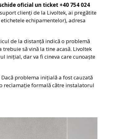
schide oficial un ticket +40 754 024
suport clienți de la Livoltek, ai pregătite
e etichetele echipamentelor), adresa
ticul de la distanță indică o problemă
trebuie să vină la tine acasă. Livoltek
l inițial, dar va fi cineva care cunoaște
e. Dacă problema inițială a fost cauzată
o reclamație formală către instalatorul