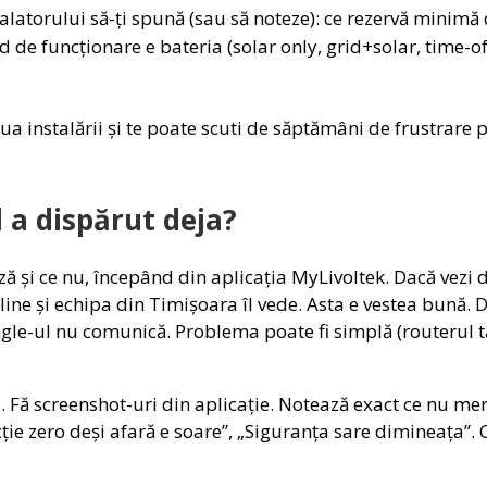
talatorului să-ți spună (sau să noteze): ce rezervă minimă
de funcționare e bateria (solar only, grid+solar, time-of
ua instalării și te poate scuti de săptămâni de frustrare 
l a dispărut deja?
ază și ce nu, începând din aplicația MyLivoltek. Dacă vezi
line și echipa din Timișoara îl vede. Asta e vestea bună. 
ngle-ul nu comunică. Problema poate fi simplă (routerul t
 Fă screenshot-uri din aplicație. Notează exact ce nu mer
ție zero deși afară e soare”, „Siguranța sare dimineața”. C