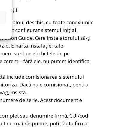
formații:
iază tabloul deschis, cu toate conexiunile
 a fost configurat sistemul inițial.
llation Guide. Cere instalatorului să-ți
-o. E harta instalației tale.
umere sunt pe etichetele de pe
le cerem – fără ele, nu putem identifica
ctă include comisionarea sistemului
nitoriza. Dacă nu e comisionat, pentru
ag, insistă.
, numere de serie. Acest document e
e complet sau denumire firmă, CUI/cod
onul nu mai răspunde, poți căuta firma