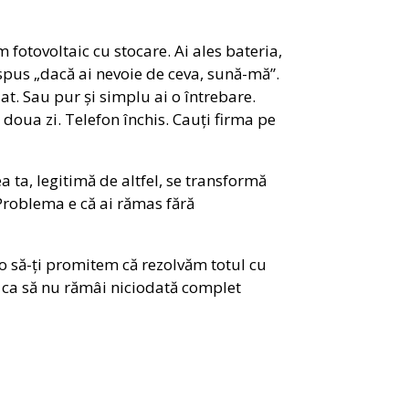
m fotovoltaic cu stocare. Ai ales bateria,
-a spus „dacă ai nevoie de ceva, sună-mă”.
dat. Sau pur și simplu ai o întrebare.
doua zi. Telefon închis. Cauți firma pe
ea ta, legitimă de altfel, se transformă
Problema e că ai rămas fără
u o să-ți promitem că rezolvăm totul cu
p ca să nu rămâi niciodată complet