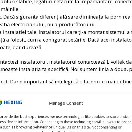
Cabluri slăbite, legături nefăcute la împământare, conecto
 mâinile.
. Dacă siguranța diferențială sare dimineața la pornirea 
reaba electricianului, nu a producătorului.
instalației tale. Instalatorul care ți-a montat sistemul a 
ță a folosit, cum a configurat setările. Dacă acel instalat
poate, dar durează.
ontactezi instalatorul, instalatorul contactează Livoltek
 cunoaște instalația ta specifică. Noi suntem linia a dou
rect. Dar e important să înțelegi că o facem cu mai puțin
Manage Consent
 păstrezi de la instalator și de ce c
provide the best experiences, we use technologies like cookies to store and/or
ess device information. Consenting to these technologies will allow us to proce
a such as browsing behavior or unique IDs on this site. Not consenting or
Și e lecția pe care ți-o dăm înainte să ai o problemă, tocma