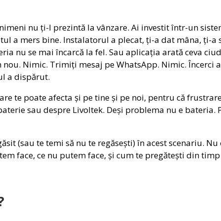
meni nu ți-l prezintă la vânzare. Ai investit într-un siste
 Totul a mers bine. Instalatorul a plecat, ți-a dat mâna, ți
teria nu se mai încarcă la fel. Sau aplicația arată ceva ciu
 nou. Nimic. Trimiți mesaj pe WhatsApp. Nimic. Încerci a 
ul a dispărut.
are te poate afecta și pe tine și pe noi, pentru că frustrar
baterie sau despre Livoltek. Deși problema nu e bateria. 
egăsit (sau te temi să nu te regăsești) în acest scenariu. N
utem face, ce nu putem face, și cum te pregătești din tim
?