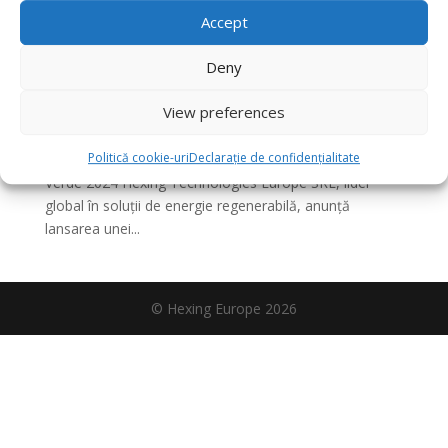
Hexing oferă vouchere în valoare totală de 6,6
milioane de euro pentru echipamentele
Accept
LIVOLTEK, dedicate beneficiarilor programului
Casa Verde 2024
Deny
de
hexingromania
|
dec. 17, 2024
|
PR
View preferences
Comunicat de presă Hexing oferă vouchere în valoare
totală de 6,6 milioane de euro pentru echipamentele
Politică cookie-uri
Declarație de confidențialitate
LIVOLTEK, dedicate beneficiarilor programului Casa
Verde 2024 Hexing Technologies Europe SRL, lider
global în soluții de energie regenerabilă, anunță
lansarea unei...
© Hexing Europe 2026